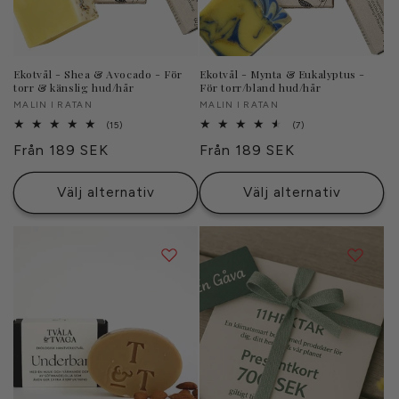
Ekotvål - Shea & Avocado - För
Ekotvål - Mynta & Eukalyptus -
torr & känslig hud/hår
För torr/bland hud/hår
Säljare:
MALIN I RATAN
Säljare:
MALIN I RATAN
15
7
(15)
(7)
totalt
totalt
Ordinarie
Från 189 SEK
Ordinarie
Från 189 SEK
antal
antal
recensioner
recensioner
pris
pris
Välj alternativ
Välj alternativ