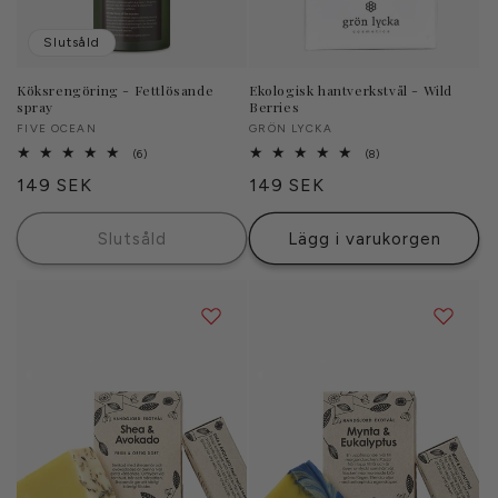
Slutsåld
Köksrengöring - Fettlösande
Ekologisk hantverkstvål - Wild
spray
Berries
Säljare:
FIVE OCEAN
Säljare:
GRÖN LYCKA
6
8
(6)
(8)
totalt
totalt
Ordinarie
149 SEK
Ordinarie
149 SEK
antal
antal
recensioner
recensioner
pris
pris
Slutsåld
Lägg i varukorgen