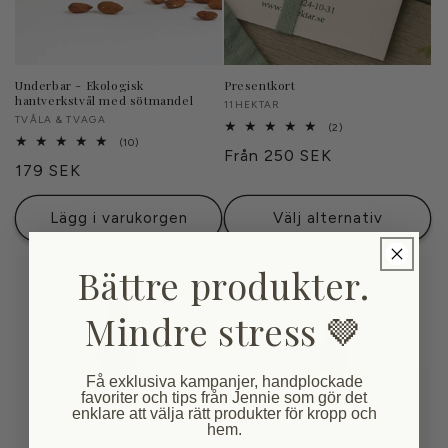
Underbar - Ekologisk
Presentkort
hantverkstvål med sötmandel
Säljare:
11HEKTAR
Säljare:
TVÅLA & TVAGA
2
(2)
totalt
10
(10)
Ordinarie
Från 250 SEK
antal
totalt
Ordinarie
179 SEK
recensioner
antal
pris
recensioner
pris
Lägg i varukorgen
Välj alternativ
Bättre produkter.
Mindre stress 🤎
Få exklusiva kampanjer, handplockade
favoriter och tips från Jennie som gör det
enklare att välja rätt produkter för kropp och
hem.