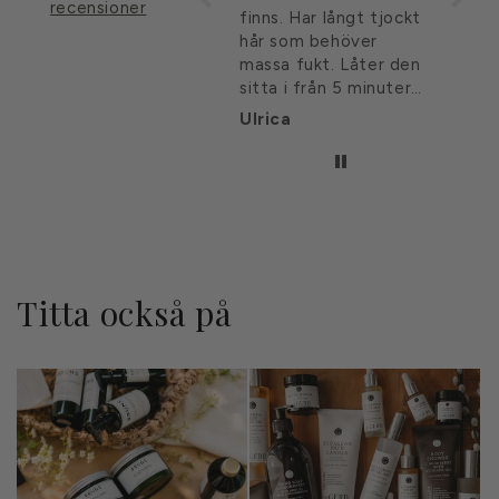
recensioner
finns. Har långt tjockt
Den bästa rent ut
håret
hår som behöver
sagt! Men tyvärr är
massa fukt. Låter den
priset inte lika härligt
sitta i från 5 minuter
🥵
till 30 minuter men
Ulrica
Maria
Chris
gärna längre om jag
har tid.
Håret blir lent och
mjuk och är lätt att
borsta/kamma ut.
Titta också på