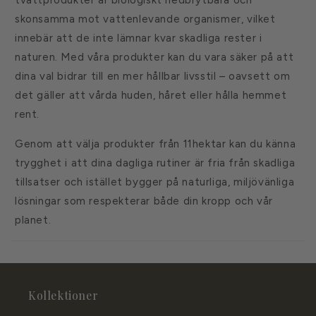
tvättprodukter är biologiskt nedbrytbara och
ö
skonsamma mot vattenlevande organismer, vilket
l
innebär att de inte lämnar kvar skadliga rester i
j
naturen. Med våra produkter kan du vara säker på att
a
dina val bidrar till en mer hållbar livsstil – oavsett om
s
det gäller att vårda huden, håret eller hålla hemmet
rent.
Genom att välja produkter från 11hektar kan du känna
trygghet i att dina dagliga rutiner är fria från skadliga
tillsatser och istället bygger på naturliga, miljövänliga
lösningar som respekterar både din kropp och vår
planet.
Kollektioner