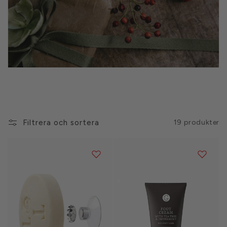
e
r
i
e
:
Filtrera och sortera
19 produkter