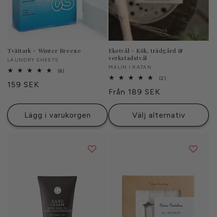
Tvättark - Winter Breeze
Ekotvål - Kök, trädgård &
verkstadstvål
Säljare:
LAUNDRY SHEETS
Säljare:
MALIN I RATAN
6
(6)
totalt
2
(2)
Ordinarie
159 SEK
antal
totalt
Ordinarie
Från 189 SEK
recensioner
antal
pris
recensioner
pris
Lägg i varukorgen
Välj alternativ