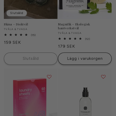
Slutsåld
Skina - Disktvål
Magnifik - Ekologisk
hantverkstvål
Säljare:
TVÅLA & TVAGA
Säljare:
TVÅLA & TVAGA
15
(15)
totalt
12
(12)
Ordinarie
159 SEK
antal
totalt
Ordinarie
179 SEK
recensioner
antal
pris
recensioner
pris
Slutsåld
Lägg i varukorgen