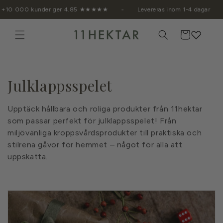
vidare
+10 000 kunder ger 4.85 ★★★★★
Levereras inom 1-4 daga
till
innehåll
Varukorg
P
Julklappsspelet
r
Upptäck hållbara och roliga produkter från 11hektar
o
som passar perfekt för julklappsspelet! Från
miljövänliga kroppsvårdsprodukter till praktiska och
d
stilrena gåvor för hemmet – något för alla att
uppskatta.
u
k
t
s