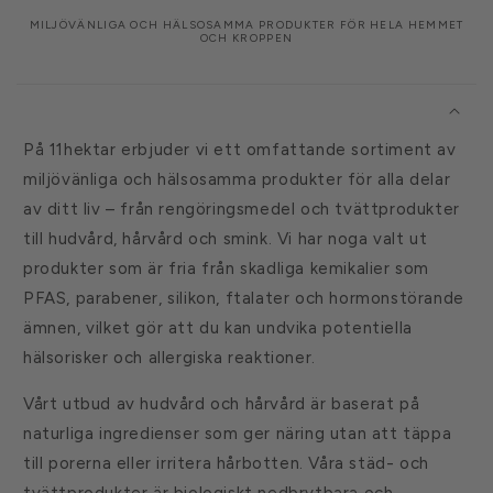
MILJÖVÄNLIGA OCH HÄLSOSAMMA PRODUKTER FÖR HELA HEMMET
OCH KROPPEN
I
n
n
På 11hektar erbjuder vi ett omfattande sortiment av
e
miljövänliga och hälsosamma produkter för alla delar
h
av ditt liv – från rengöringsmedel och tvättprodukter
å
till hudvård, hårvård och smink. Vi har noga valt ut
l
produkter som är fria från skadliga kemikalier som
l
PFAS, parabener, silikon, ftalater och hormonstörande
s
ämnen, vilket gör att du kan undvika potentiella
o
hälsorisker och allergiska reaktioner.
m
k
Vårt utbud av hudvård och hårvård är baserat på
a
naturliga ingredienser som ger näring utan att täppa
n
till porerna eller irritera hårbotten. Våra städ- och
d