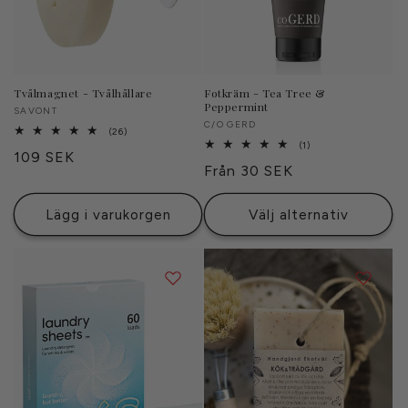
Tvålmagnet - Tvålhållare
Fotkräm - Tea Tree &
Peppermint
Säljare:
SAVONT
Säljare:
C/O GERD
26
(26)
totalt
1
(1)
Ordinarie
109 SEK
antal
totalt
Ordinarie
Från 30 SEK
recensioner
antal
pris
recensioner
pris
Lägg i varukorgen
Välj alternativ