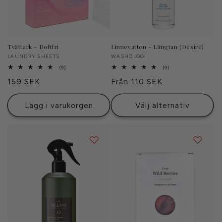
Tvättark - Doftfri
Linnevatten - Längtan (Desire)
Säljare:
LAUNDRY SHEETS
Säljare:
WASHOLOGI
9
9
(9)
(9)
totalt
totalt
Ordinarie
159 SEK
Ordinarie
Från 110 SEK
antal
antal
recensioner
recensioner
pris
pris
Lägg i varukorgen
Välj alternativ