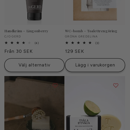
Handkräm - Lingonberry
WC-bomb - Toalettrengöring
Säljare:
C/O GERD
Säljare:
GRÖNA GREDELINA
4
3
(4)
(3)
totalt
totalt
Ordinarie
Från 30 SEK
Ordinarie
129 SEK
antal
antal
recensioner
recensioner
pris
pris
Välj alternativ
Lägg i varukorgen