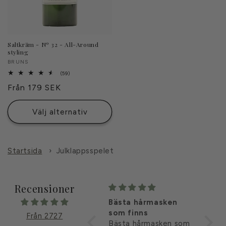
Saltkräm - Nº 32 - All-Around
styling
Säljare:
BRUNS
59
(59)
totalt
Ordinarie
Från 179 SEK
antal
recensioner
pris
Välj alternativ
Startsida
›
Julklappsspelet
Recensioner
Bästa hårmasken
Den bästa rent ut
Abso
som finns
sagt!
för
Från 2727
Bästa hårmasken som
Super bra hårmask!
Absol