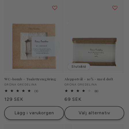
Slutsåld
WC-bomb - Toalettrengöring
Aleppotvål - 10% - med doft
Säljare:
GRÖNA GREDELINA
Säljare:
GRÖNA GREDELINA
3
8
(3)
(8)
totalt
totalt
Ordinarie
129 SEK
Ordinarie
69 SEK
antal
antal
recensioner
recensioner
pris
pris
Lägg i varukorgen
Välj alternativ