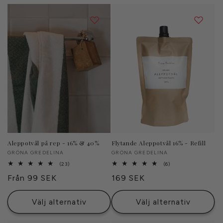
e
r
i
e
:
Aleppotvål på rep - 16% & 40%
Flytande Aleppotvål 16% - Refill
Säljare:
GRÖNA GREDELINA
Säljare:
GRÖNA GREDELINA
23
6
(23)
(6)
totalt
totalt
Ordinarie
Från 99 SEK
Ordinarie
169 SEK
antal
antal
recensioner
recensioner
pris
pris
Välj alternativ
Välj alternativ