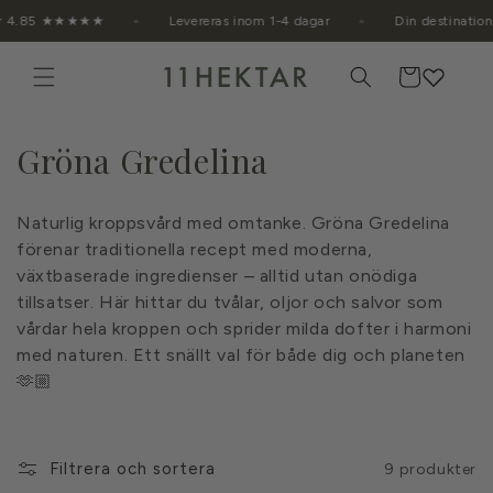
vidare
 ger 4.85 ★★★★★
Levereras inom 1-4 dagar
Din destinati
till
innehåll
Varukorg
P
Gröna Gredelina
r
Naturlig kroppsvård med omtanke. Gröna Gredelina
o
förenar traditionella recept med moderna,
växtbaserade ingredienser – alltid utan onödiga
d
tillsatser. Här hittar du tvålar, oljor och salvor som
u
vårdar hela kroppen och sprider milda dofter i harmoni
med naturen. Ett snällt val för både dig och planeten
k
🫶🏼
t
s
Filtrera och sortera
9 produkter