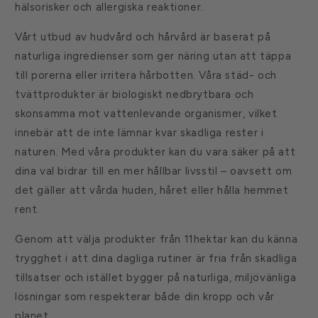
hälsorisker och allergiska reaktioner.
m
k
Vårt utbud av hudvård och hårvård är baserat på
a
naturliga ingredienser som ger näring utan att täppa
n
till porerna eller irritera hårbotten. Våra städ- och
d
tvättprodukter är biologiskt nedbrytbara och
ö
skonsamma mot vattenlevande organismer, vilket
l
innebär att de inte lämnar kvar skadliga rester i
j
naturen. Med våra produkter kan du vara säker på att
a
dina val bidrar till en mer hållbar livsstil – oavsett om
s
det gäller att vårda huden, håret eller hålla hemmet
rent.
Genom att välja produkter från 11hektar kan du känna
trygghet i att dina dagliga rutiner är fria från skadliga
tillsatser och istället bygger på naturliga, miljövänliga
lösningar som respekterar både din kropp och vår
planet.