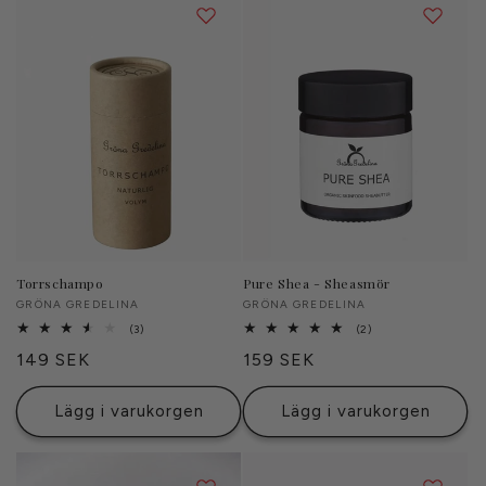
Torrschampo
Pure Shea - Sheasmör
Säljare:
GRÖNA GREDELINA
Säljare:
GRÖNA GREDELINA
3
2
(3)
(2)
totalt
totalt
Ordinarie
149 SEK
Ordinarie
159 SEK
antal
antal
recensioner
recensioner
pris
pris
Lägg i varukorgen
Lägg i varukorgen