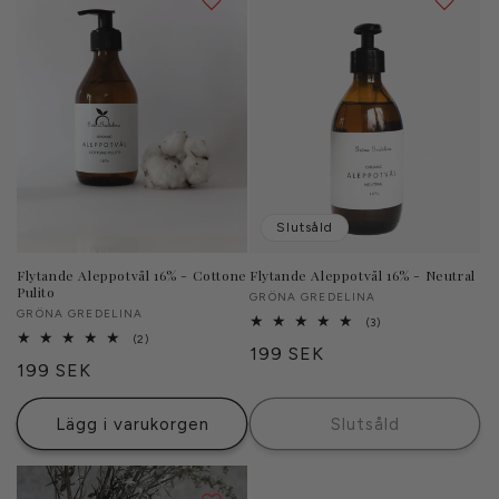
Slutsåld
Flytande Aleppotvål 16% - Cottone
Flytande Aleppotvål 16% - Neutral
Pulito
Säljare:
GRÖNA GREDELINA
Säljare:
GRÖNA GREDELINA
3
(3)
totalt
2
(2)
Ordinarie
199 SEK
antal
totalt
Ordinarie
199 SEK
recensioner
antal
pris
recensioner
pris
Lägg i varukorgen
Slutsåld