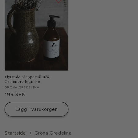
Flytande Aleppotvål 16% -
Cashmere legnoso
Säljare:
GRÖNA GREDELINA
Ordinarie
199 SEK
pris
Lägg i varukorgen
Startsida
›
Gröna Gredelina