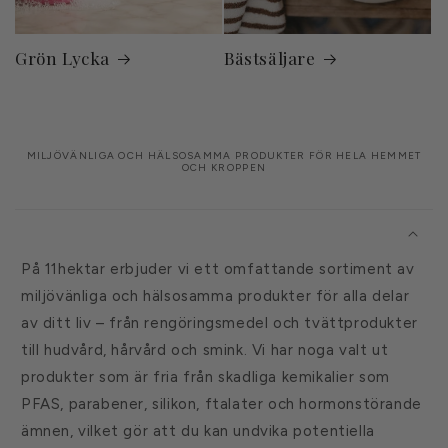
Grön Lycka
Bästsäljare
MILJÖVÄNLIGA OCH HÄLSOSAMMA PRODUKTER FÖR HELA HEMMET
OCH KROPPEN
I
n
n
På 11hektar erbjuder vi ett omfattande sortiment av
e
miljövänliga och hälsosamma produkter för alla delar
h
av ditt liv – från rengöringsmedel och tvättprodukter
å
till hudvård, hårvård och smink. Vi har noga valt ut
l
produkter som är fria från skadliga kemikalier som
l
PFAS, parabener, silikon, ftalater och hormonstörande
s
ämnen, vilket gör att du kan undvika potentiella
o