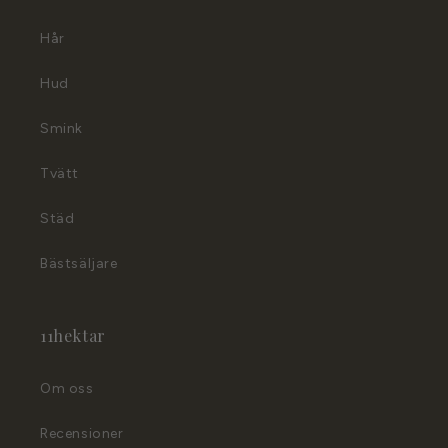
k
a
Hår
n
d
Hud
ö
Smink
l
j
Tvätt
a
s
Städ
Bästsäljare
11hektar
Om oss
Recensioner