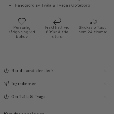
Handgjord av Tvåla & Tvaga i Göteborg
Personlig
Fraktfritt vid
Skickas oftast
rådgivning vid
699kr & fria
inom 24 timmar
behov
returer
I
n
Hur du använder den?
n
e
Ingredienser
h
å
Om Tvåla & Tvaga
l
l
s