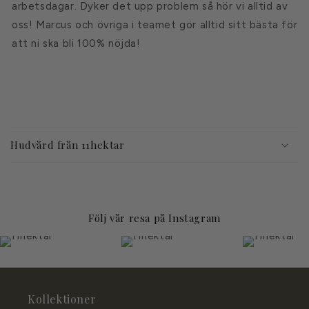
arbetsdagar. Dyker det upp problem så hör vi alltid av
oss! Marcus och övriga i teamet gör alltid sitt bästa för
att ni ska bli 100% nöjda!
I
n
Hudvård från 11hektar
n
e
h
å
Följ vår resa på Instagram
l
52
1
335
15
27
l
s
o
m
Kollektioner