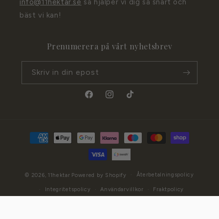
info@11hektar.se
så hjälper vi dig så snart och
bäst vi kan!
Prenumerera på vårt nyhetsbrev
Skriv in din epost
Facebook
Instagram
TikTok
Betalningsmetoder
Återbetalningspolicy
© 2026,
11hektar
Powered by Shopify
Integritetspolicy
Användarvillkor
Fraktpolicy
Kontaktinformation
Rättsligt meddelande
Antal
LÄGG TILL 1 I VARUKORGEN
−
+