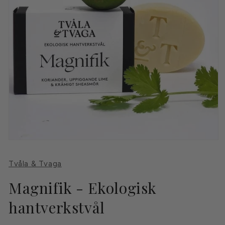
Öppna
mediet
1
Tvåla & Tvaga
i
modalfönster
Magnifik - Ekologisk
hantverkstvål