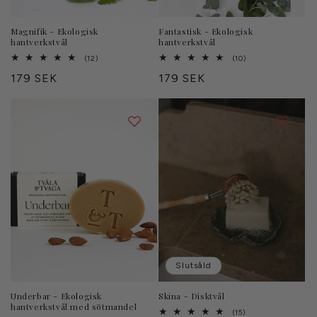
Magnifik - Ekologisk
Fantastisk - Ekologisk
hantverkstvål
hantverkstvål
12
10
(12)
(10)
totalt
totalt
Ordinarie
179 SEK
Ordinarie
179 SEK
antal
antal
recensioner
recensioner
pris
pris
Slutsåld
Underbar - Ekologisk
Skina - Disktvål
hantverkstvål med sötmandel
15
(15)