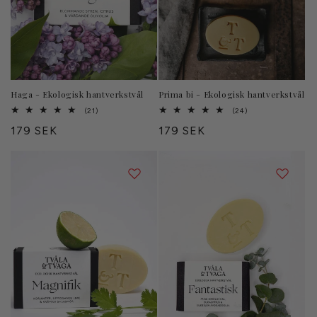
Haga - Ekologisk hantverkstvål
Prima bi - Ekologisk hantverkstvål
21
24
(21)
(24)
totalt
totalt
Ordinarie
179 SEK
Ordinarie
179 SEK
antal
antal
recensioner
recensioner
pris
pris