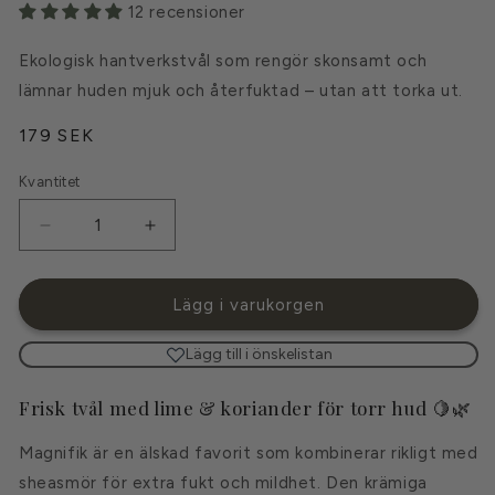
12 recensioner
Ekologisk hantverkstvål som rengör skonsamt och
lämnar huden mjuk och återfuktad – utan att torka ut.
Ordinarie
179 SEK
pris
Kvantitet
Kvantitet
Minska
Öka
kvantitet
kvantitet
för
för
Magnifik
Magnifik
Lägg i varukorgen
-
-
Ekologisk
Ekologisk
Lägg till i önskelistan
hantverkstvål
hantverkstvål
Frisk tvål med lime & koriander för torr hud 🍋🌿
Magnifik är en älskad favorit som kombinerar rikligt med
sheasmör för extra fukt och mildhet. Den krämiga