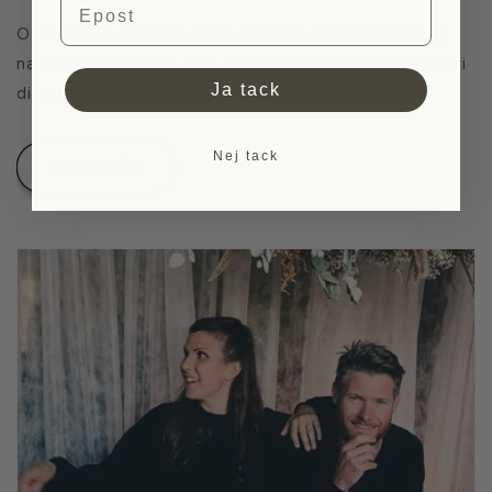
Oavsett om du letar efter sulfatfri ansiktsrengöring,
naturlig ansiktskräm eller vårdande kroppsolja hjälper vi
Ja tack
dig att hitta rätt.
Nej tack
All hudvård