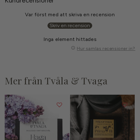
Kundrecensioner
o
m
Var först med att skriva en recension
k
Skriv en recension
a
n
Inga element hittades
d
Hur samlas recensioner in?
ö
l
j
Mer från Tvåla & Tvaga
a
s