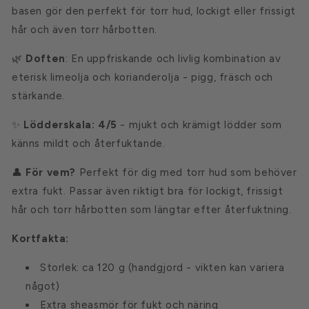
basen gör den perfekt för torr hud, lockigt eller frissigt
hår och även torr hårbotten.
🌿
Doften
: En uppfriskande och livlig kombination av
eterisk limeolja och korianderolja - pigg, fräsch och
stärkande.
✨
Lödderskala: 4/5
- mjukt och krämigt lödder som
känns mildt och återfuktande.
👤
För vem?
Perfekt för dig med torr hud som behöver
extra fukt. Passar även riktigt bra för lockigt, frissigt
hår och torr hårbotten som längtar efter återfuktning.
Kortfakta:
Storlek: ca 120 g (handgjord - vikten kan variera
något)
Extra sheasmör för fukt och näring