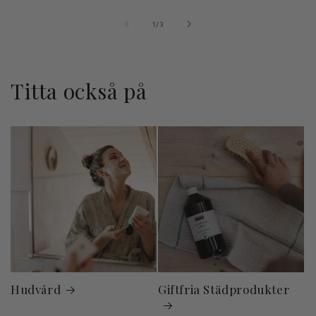
av
1
/
3
Titta också på
Hudvård
Giftfria Städprodukter