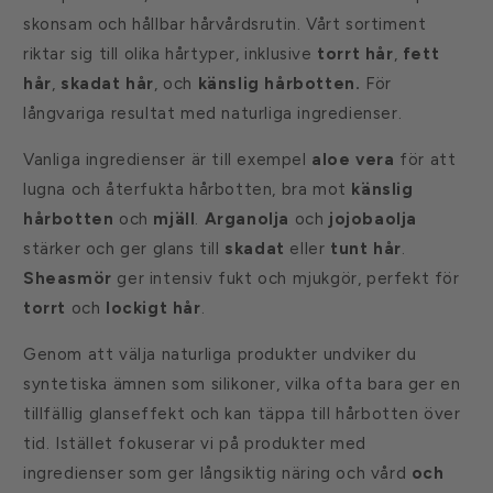
h
skonsam och hållbar hårvårdsrutin. Vårt sortiment
å
riktar sig till olika hårtyper, inklusive
torrt hår
,
fett
l
hår
,
skadat hår
, och
känslig hårbotten.
För
l
långvariga resultat med naturliga ingredienser.
s
o
Vanliga ingredienser är till exempel
aloe vera
för att
m
lugna och återfukta hårbotten, bra mot
känslig
k
hårbotten
och
mjäll
.
Arganolja
och
jojobaolja
a
stärker och ger glans till
skadat
eller
tunt hår
.
n
Sheasmör
ger intensiv fukt och mjukgör, perfekt för
d
torrt
och
lockigt hår
.
ö
l
Genom att välja naturliga produkter undviker du
j
syntetiska ämnen som silikoner, vilka ofta bara ger en
a
tillfällig glanseffekt och kan täppa till hårbotten över
s
tid. Istället fokuserar vi på produkter med
ingredienser som ger långsiktig näring och vård
och