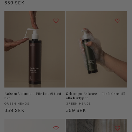
pris
Ordinarie
359 SEK
antal
recensioner
pris
Balsam Volume - För fint & tunt
Schampo Balance - För balans till
hår
alla hårtyper
Säljare:
GREEN HEADS
Säljare:
GREEN HEADS
Ordinarie
359 SEK
Ordinarie
359 SEK
pris
pris