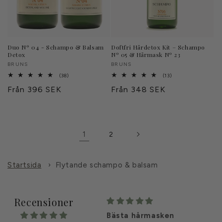
Duo Nº 04 - Schampo & Balsam
Doftfri Hårdetox Kit – Schampo
Detox
Nº 05 & Hårmask Nº 23
Säljare:
BRUNS
Säljare:
BRUNS
38
13
(38)
(13)
totalt
totalt
Ordinarie
Från 396 SEK
Ordinarie
Från 348 SEK
antal
antal
recensioner
recensioner
pris
pris
1
2
Startsida
›
Flytande schampo & balsam
Recensioner
Håret blir silkeslent
Bästa hårmasken
Den b