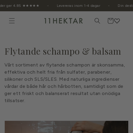
vidare
 kunder ger 4.85 ★★★★★
Levereras inom 1-4 dagar
Din 
till
innehåll
Varukorg
P
Flytande schampo & balsam
r
Vårt sortiment av flytande schampon är skonsamma,
o
effektiva och helt fria från sulfater, parabener,
silikoner och SLS/SLES. Med naturliga ingredienser
d
vårdar de både hår och hårbotten, samtidigt som de
ger ett friskt och balanserat resultat utan onödiga
u
tillsatser.
k
t
s