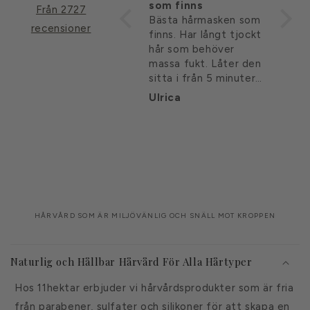
och luktar så gott,
som finns
sagt!
Från 2727
älsksr
Håret blir silkeslent
Bästa hårmasken som
Super
recensioner
och luktar så gott,
finns. Har långt tjockt
Den b
älskar denna!
hår som behöver
sagt!
massa fukt. Låter den
priset
sitta i från 5 minuter
🥵
till 30 minuter men
Emma
Ulrica
Mari
gärna längre om jag
har tid.
Håret blir lent och
mjuk och är lätt att
borsta/kamma ut.
HÅRVÅRD SOM ÄR MILJÖVÄNLIG OCH SNÄLL MOT KROPPEN
I
n
Naturlig och Hållbar Hårvård För Alla Hårtyper
n
Hos 11hektar erbjuder vi hårvårdsprodukter som är fria
e
från parabener, sulfater och silikoner för att skapa en