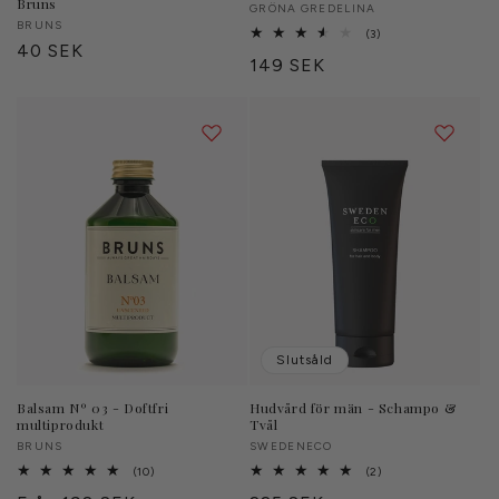
Bruns
Säljare:
GRÖNA GREDELINA
Säljare:
BRUNS
3
(3)
Ordinarie
40 SEK
totalt
Ordinarie
149 SEK
antal
pris
recensioner
pris
Slutsåld
Balsam Nº 03 - Doftfri
Hudvård för män - Schampo &
multiprodukt
Tvål
Säljare:
BRUNS
Säljare:
SWEDENECO
10
2
(10)
(2)
totalt
totalt