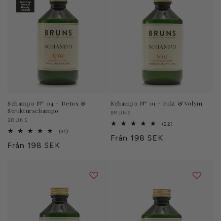
Schampo Nº 04 - Detox &
Schampo Nº 01 - Fukt & Volym
Strukturschampo
Säljare:
BRUNS
Säljare:
BRUNS
22
(22)
totalt
31
(31)
Ordinarie
Från 198 SEK
antal
totalt
Ordinarie
Från 198 SEK
recensioner
antal
pris
recensioner
pris