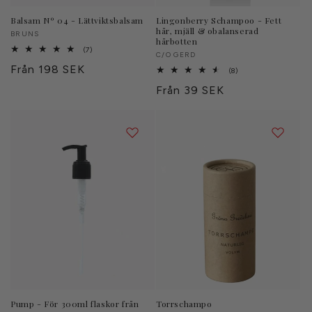
Balsam Nº 04 - Lättviktsbalsam
Lingonberry Schampoo - Fett
hår, mjäll & obalanserad
Säljare:
BRUNS
hårbotten
7
(7)
Säljare:
C/O GERD
totalt
Ordinarie
Från 198 SEK
antal
8
(8)
recensioner
totalt
pris
Ordinarie
Från 39 SEK
antal
recensioner
pris
Pump - För 300ml flaskor från
Torrschampo