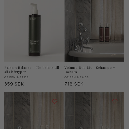
Balsam Balance - För balans till
Volume Duo Kit – Schampo +
alla hårtyper
Balsam
Säljare:
GREEN HEADS
Säljare:
GREEN HEADS
Ordinarie
359 SEK
Ordinarie
718 SEK
pris
pris