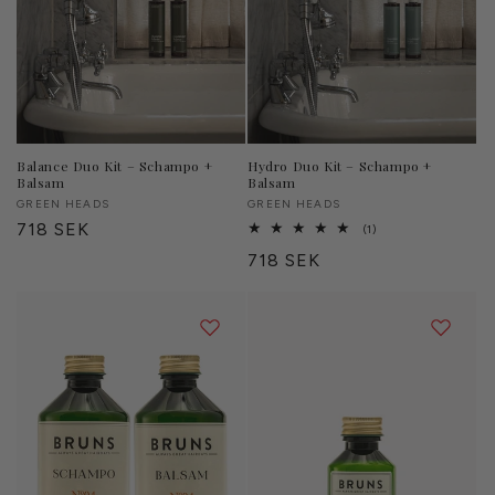
Balance Duo Kit – Schampo +
Hydro Duo Kit – Schampo +
Balsam
Balsam
Säljare:
GREEN HEADS
Säljare:
GREEN HEADS
Ordinarie
718 SEK
1
(1)
totalt
pris
Ordinarie
718 SEK
antal
recensioner
pris