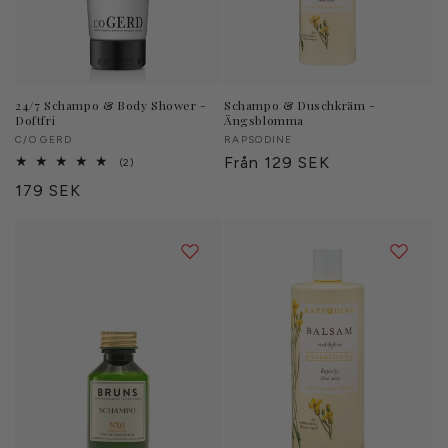
24/7 Schampo & Body Shower -
Schampo & Duschkräm -
Doftfri
Ängsblomma
Säljare:
C/O GERD
Säljare:
RAPSODINE
Ordinarie
Från 129 SEK
2
(2)
totalt
pris
Ordinarie
179 SEK
antal
recensioner
pris