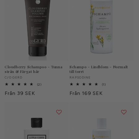
Cloudberry Schampoo - Tunna
Schampo - Lindblom - Normalt
strån & Färgat hår
till torrt
Säljare:
C/O GERD
Säljare:
RAPSODINE
2
1
(2)
(1)
totalt
totalt
Ordinarie
Från 39 SEK
Ordinarie
Från 169 SEK
antal
antal
recensioner
recensioner
pris
pris