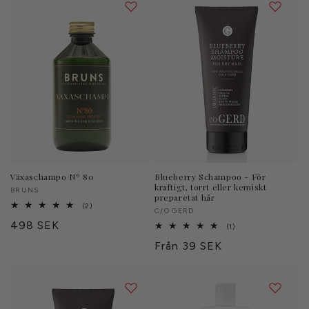
Växaschampo Nº 80
Blueberry Schampoo - För
kraftigt, torrt eller kemiskt
Säljare:
BRUNS
preparetat hår
2
(2)
Säljare:
C/O GERD
totalt
Ordinarie
498 SEK
antal
1
(1)
recensioner
totalt
pris
Ordinarie
Från 39 SEK
antal
recensioner
pris