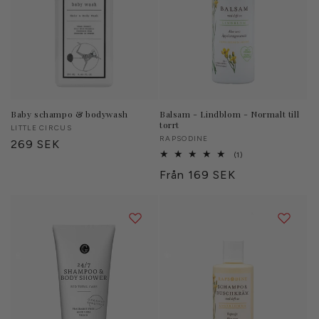
Baby schampo & bodywash
Balsam - Lindblom - Normalt till
torrt
Säljare:
LITTLE CIRCUS
Säljare:
RAPSODINE
Ordinarie
269 SEK
1
(1)
pris
totalt
Ordinarie
Från 169 SEK
antal
recensioner
pris