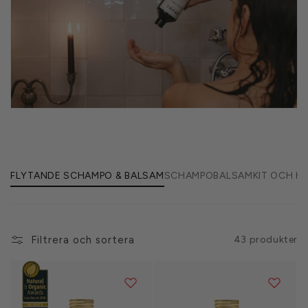
e
r
i
e
:
FLYTANDE SCHAMPO & BALSAM
SCHAMPO
BALSAM
KIT OCH H
Filtrera och sortera
43 produkter