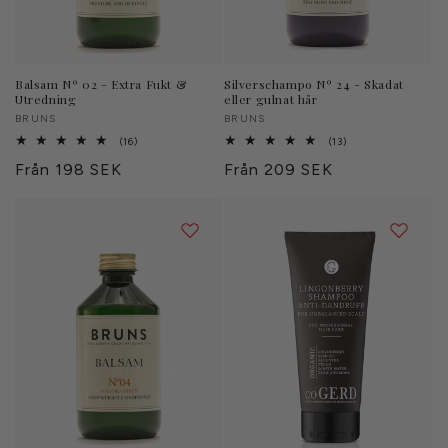
Balsam Nº 02 - Extra Fukt &
Silverschampo Nº 24 - Skadat
Utredning
eller gulnat hår
Säljare:
BRUNS
Säljare:
BRUNS
16
13
(16)
(13)
totalt
totalt
Ordinarie
Från 198 SEK
Ordinarie
Från 209 SEK
antal
antal
recensioner
recensioner
pris
pris