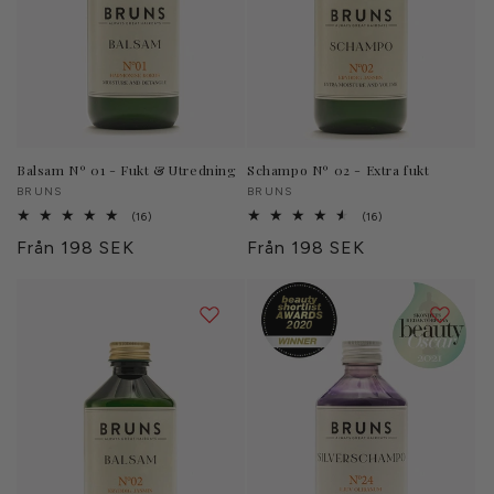
Balsam Nº 01 - Fukt & Utredning
Schampo Nº 02 - Extra fukt
Säljare:
BRUNS
Säljare:
BRUNS
16
16
(16)
(16)
totalt
totalt
Ordinarie
Från 198 SEK
Ordinarie
Från 198 SEK
antal
antal
recensioner
recensioner
pris
pris