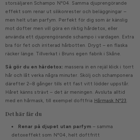
storsäljaren Schampo Nº04. Samma djuprengörande
effekt som renar ut silikonrester och beläggningar –
men helt utan parfym. Perfekt för dig som är känslig
mot dofter men vill göra en riktig hårdetox, eller
använda ett djuprengörande schampo i vardagen. Extra
bra för fet och irriterad hårbotten. Drygt – en flaska
räcker länge. Tillverkat i Bruns egen fabrik i Skåne.
Så gör du en hårdetox:
massera in en rejäl klick i torrt
hår och låt verka några minuter. Skölj och schamponera
därefter 2–8 gånger tills ett fast vitt lödder uppstår.
Håret känns strävt – det är meningen. Avsluta alltid
med en hårmask, till exempel doftfria
Hårmask Nº23
.
Det här får du
Renar på djupet utan parfym
– samma
detoxeffekt som Nº04, helt doftfritt