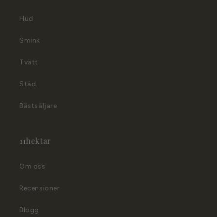
n
d
Hud
ö
Smink
l
j
Tvätt
a
s
Städ
Bästsäljare
11hektar
Om oss
Recensioner
Blogg