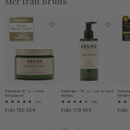
Mer från Bruns
a
s
Hårmask Nº 22 - Varm
Saltkräm - Nº 32 - All-Around
Schamp
Bergamott
styling
Strukt
73
59
(73)
(59)
totalt
totalt
Ordinarie
Från 150 SEK
Ordinarie
Från 179 SEK
Ordin
Från
antal
antal
recensioner
recensioner
pris
pris
pris
av
1
/
5