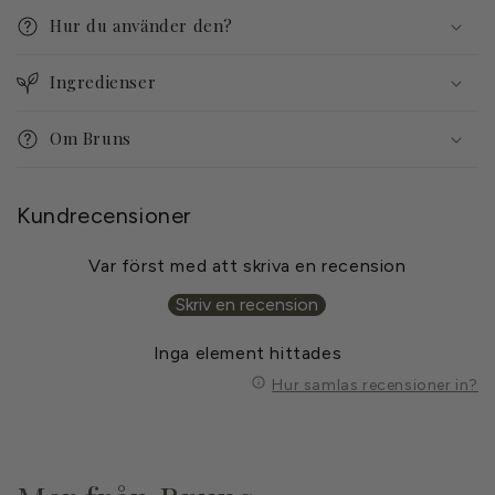
n
Hur du använder den?
n
e
Ingredienser
h
å
Om Bruns
l
l
s
Kundrecensioner
o
m
Var först med att skriva en recension
k
Skriv en recension
a
n
Inga element hittades
d
Hur samlas recensioner in?
ö
l
j