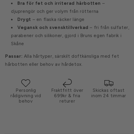
Bra för fet och irriterad hårbotten
–
djuprengör och ger volym från rötterna
Drygt
– en flaska räcker länge
Vegansk och svensktillverkad
– fri från sulfater,
parabener och silikoner, gjord i Bruns egen fabrik i
Skåne
Passar:
Alla hårtyper, särskilt doftkänsliga med fet
hårbotten eller behov av hårdetox.
Personlig
Fraktfritt över
Skickas oftast
rådgivning vid
699kr & fria
inom 24 timmar
behov
returer
I