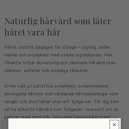
Naturlig hårvård som låter
håret vara hår
Håret utsätts dagligen för slitage - styling, väder,
värme och produkter med starka ingredienser. Hos
11hektar hittar du naturlig och skonsam hårvård utan
silikoner, sulfater och onödiga tillsatser.
Vi har valt ut sulfatfria schampon, schampokakor,
ekologiska håroljor och vårdande hårinpackningar som
rengör och återfuktar utan att tynga ner. För dig som
vill ha silikonfri hårvård som fungerar - oavsett om du
kämpar med torrt hår, friss eller känslig hårbotten.