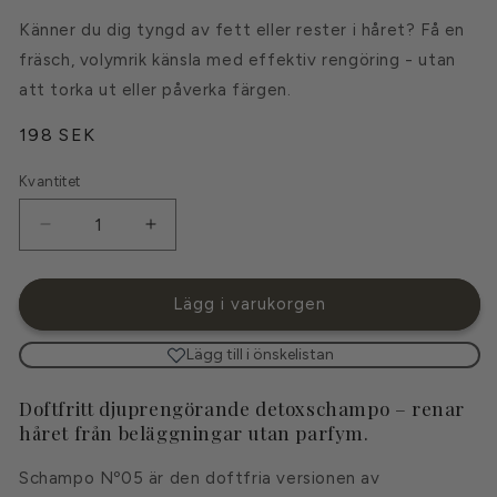
Känner du dig tyngd av fett eller rester i håret? Få en
fräsch, volymrik känsla med effektiv rengöring - utan
att torka ut eller påverka färgen.
Ordinarie
198 SEK
pris
Kvantitet
Kvantitet
Minska
Öka
kvantitet
kvantitet
för
för
Schampo
Schampo
Lägg i varukorgen
Nº
Nº
05
05
Lägg till i önskelistan
-
-
Doftfri
Doftfri
Doftfritt djuprengörande detoxschampo – renar
Detox
Detox
håret från beläggningar utan parfym.
Schampo Nº05 är den doftfria versionen av