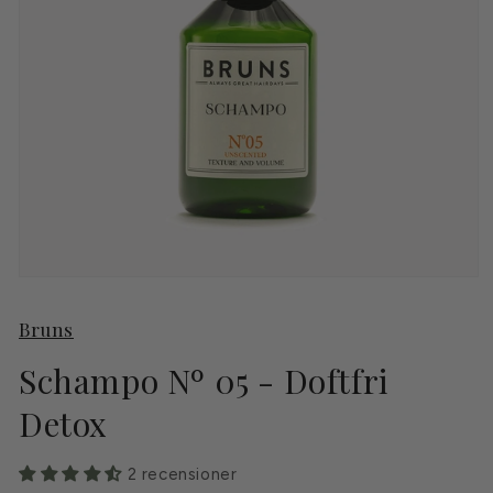
Öppna
mediet
1
Bruns
i
modalfönster
Schampo Nº 05 - Doftfri
Detox
2 recensioner