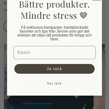
Bättre produkter.
Renare formuleringar. Bättre balans. Ett hår som får
vara sitt naturliga jag.
Mindre stress 🤎
All hårvård
Få exklusiva kampanjer, handplockade
favoriter och tips från Jennie som gör det
enklare att välja rätt produkter för kropp och
hem.
Email
Ja tack
Nej tack