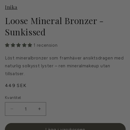
Inika
Loose Mineral Bronzer -
Sunkissed
1 recension
Löst mineralbronzer som framhäver ansiktsdragen med
naturlig solkysst lyster – ren mineralmakeup utan
tillsatser.
Ordinarie
449 SEK
pris
Kvantitet
Kvantitet
Minska
Öka
kvantitet
kvantitet
för
för
Loose
Loose
Lägg i varukorgen