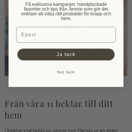
Få exklusiva kampanjer, handplockade
favoriter och tips från Jennie som gör det
enklare att välja rätt produkter för kropp och
hem.
Email
Ja tack
Nej tack
Från våra 11 hektar till ditt
hem
11hektar startades av Jennie och Marcus ur en enkel