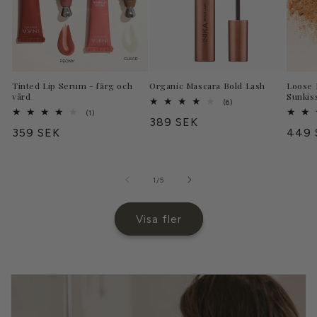
Tinted Lip Serum - färg och
Organic Mascara Bold Lash
Loose 
vård
Sunkis
6
(6)
totalt
1
(1)
Ordinarie
389 SEK
antal
totalt
Ordinarie
359 SEK
Ordin
449 
recensioner
antal
pris
recensioner
pris
pris
av
1
/
5
Visa fler