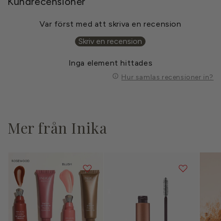
s
Kundrecensioner
o
m
Var först med att skriva en recension
k
Skriv en recension
a
n
Inga element hittades
d
Hur samlas recensioner in?
ö
l
j
Mer från Inika
a
s