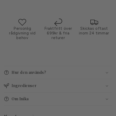
Personlig
Fraktfritt över
Skickas oftast
rådgivning vid
699kr & fria
inom 24 timmar
behov
returer
I
n
Hur den används?
n
e
Ingredienser
h
å
Om Inika
l
l