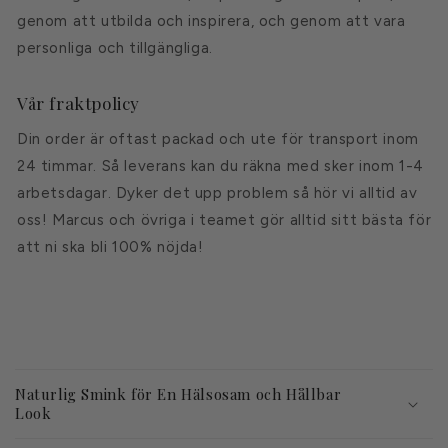
genom att utbilda och inspirera, och genom att vara
personliga och tillgängliga.
Vår fraktpolicy
Din order är oftast packad och ute för transport inom
24 timmar. Så leverans kan du räkna med sker inom 1-4
arbetsdagar. Dyker det upp problem så hör vi alltid av
oss! Marcus och övriga i teamet gör alltid sitt bästa för
att ni ska bli 100% nöjda!
I
n
Naturlig Smink för En Hälsosam och Hållbar
n
Look
e