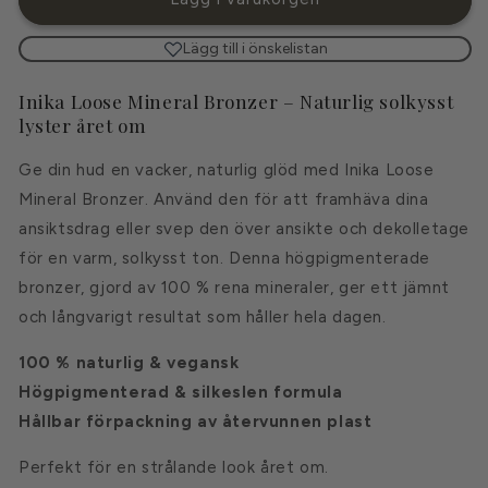
Mineral
Mineral
Bronzer
Bronzer
Lägg till i önskelistan
-
-
Sunkissed
Sunkissed
Inika Loose Mineral Bronzer – Naturlig solkysst
lyster året om
Ge din hud en vacker, naturlig glöd med Inika Loose
Mineral Bronzer. Använd den för att framhäva dina
ansiktsdrag eller svep den över ansikte och dekolletage
för en varm, solkysst ton. Denna högpigmenterade
bronzer, gjord av 100 % rena mineraler, ger ett jämnt
och långvarigt resultat som håller hela dagen.
100 % naturlig & vegansk
Högpigmenterad & silkeslen formula
Hållbar förpackning av återvunnen plast
Perfekt för en strålande look året om.