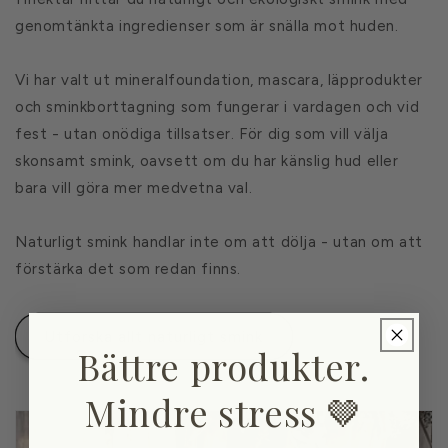
genomtänkta ingredienser som är snälla mot huden.
Vi har valt ut mineralfoundation, mascara, läpprodukter
och sminkborttagning som fungerar i vardagen och vid
fest - utan onödiga tillsatser. För dig som vill välja
skonsamt smink, oavsett om du har känslig hud eller
bara vill göra mer medvetna val.
Naturligt smink handlar inte om att dölja - utan om att
förstärka det som redan finns.
Utforska allt naturligt smink
Bättre produkter.
Mindre stress 🤎