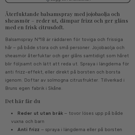
-
-
Doft
Doft
Återfuktande balsamspray med jojobaolja och
av
av
sheasmör – reder ut, dämpar frizz och ger glåns
citrus
citrus
med en frisk citrusdoft.
Balsamspray Nº18 är räddaren för toviga och frissiga
hår – på både stora och små personer. Jojobaolja och
sheasmör återfuktar och ger glåns samtidigt som håret
blir följsamt och lätt att reda ut. Spraya i längderna för
anti frizz-effekt, eller direkt på borsten och borsta
igenom. Doftar av solmogna citrusfrukter. Tillverkad i
Bruns egen fabrik i Skåne.
Det här får du
Reder ut utan bråk
– tovor löses upp på både
vuxna och barn
Anti frizz
– spraya i längderna eller på borsten