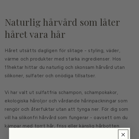
Naturlig hårvård som låter
håret vara hår
Håret utsätts dagligen för slitage - styling, väder,
värme och produkter med starka ingredienser. Hos
11hektar hittar du naturlig och skonsam hårvård utan
silikoner, sulfater och onödiga tillsatser.
Vi har valt ut sulfatfria schampon, schampokakor,
ekologiska håroljor och vårdande hårinpackningar som
rengör och återfuktar utan att tynga ner. För dig som
vill ha silikonfri hårvård som fungerar - oavsett om du
kämpar med torrt hår, friss eller känslig hårbotten.