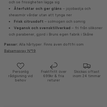
och se frissigheten lägga sig
Återfuktar och ger glåns
– jojobaolja och
sheasmör vårdar utan att tynga ner
Frisk citrusdoft
– solmogen och somrig
Vegansk och svensktillverkad
– fri från silikoner
och parabener, gjord i Bruns egen fabrik i Skåne
Passar:
Alla hårtyper. Finns även doftfri som
Balsamspray Nº19
.
Personlig
Fraktfritt över
Skickas oftast
rådgivning vid
699kr & fria
inom 24 timmar
behov
returer
I