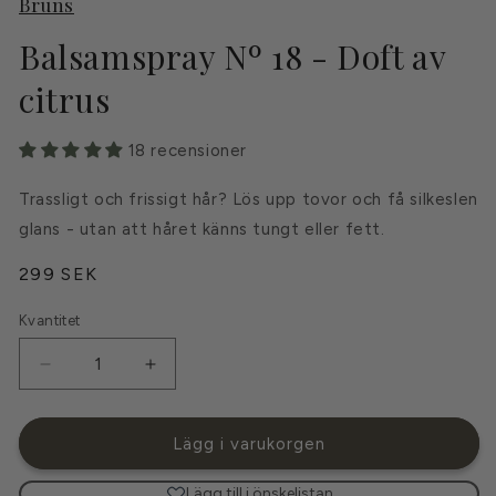
Bruns
Balsamspray Nº 18 - Doft av
citrus
18 recensioner
Trassligt och frissigt hår? Lös upp tovor och få silkeslen
glans - utan att håret känns tungt eller fett.
Ordinarie
299 SEK
pris
Kvantitet
Kvantitet
Minska
Öka
kvantitet
kvantitet
för
för
Balsamspray
Balsamspray
Lägg i varukorgen
Nº
Nº
18
18
Lägg till i önskelistan