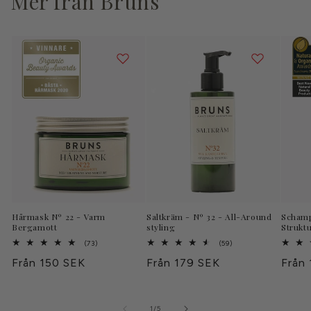
Mer från Bruns
a
s
Hårmask Nº 22 - Varm
Saltkräm - Nº 32 - All-Around
Schamp
Bergamott
styling
Strukt
73
59
(73)
(59)
totalt
totalt
Ordinarie
Från 150 SEK
Ordinarie
Från 179 SEK
Ordin
Från
antal
antal
recensioner
recensioner
pris
pris
pris
av
1
/
5