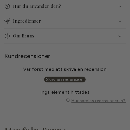
n
Hur du använder den?
n
e
Ingredienser
h
å
Om Bruns
l
l
s
Kundrecensioner
o
m
Var först med att skriva en recension
k
Skriv en recension
a
n
Inga element hittades
d
Hur samlas recensioner in?
ö
l
j