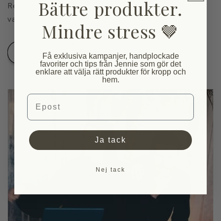
Bättre produkter.
Renare formuleringar. Bättre balans. Ett hår som får
vara sitt naturliga jag.
Mindre stress 🤎
All hårvård
Få exklusiva kampanjer, handplockade
favoriter och tips från Jennie som gör det
enklare att välja rätt produkter för kropp och
hem.
Email
Ja tack
Nej tack