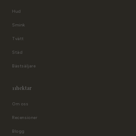
n
d
Hud
ö
Smink
l
j
Tvätt
a
s
Städ
Bästsäljare
11hektar
Om oss
Recensioner
Blogg